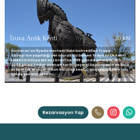
Truva Antik Kenti
30 KM
Homeros’un İlyada Destanı’nda bahsedilen Troya
Savaşı’nın yapıldığı yer olarak da bilinen Troya Antik Kenti
UNESCO Dünya Miras Listesi’ne 1998 yılında girmiştir. MÖ
3000 yılına kadar uzanan tarihi geçmişi ile dünyanın en ünlü
arkeolojik alanlarından biri olan kent, Çanakkale il sınırları
içinde yer almaktadır.
Rezarvasyon Yap