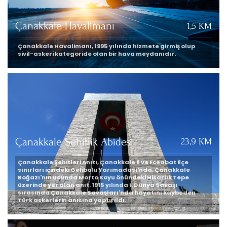
Çanakkale Havalimanı
1,5 KM
Çanakkale Havalimanı, 1995 yılında hizmete girmiş olup
sivil-askeri kategoride olan bir hava meydanıdır.
Çanakkale Şehitlik Abidesi
23,9 KM
Çanakkale Şehitleri Anıtı, Çanakkale il ve Eceabat ilçe
sınırları içindeki Gelibolu Yarımadası'nda, Çanakkale
Boğazı'nın ucunda Morto Koyu önündeki Hisarlık Tepe
üzerinde yer alan anıt. 1915 yılında I. Dünya Savaşı
sırasında Çanakkale Savaşları'nda hayatını kaybeden
Türk askerlerin anısına yaptırıldı.