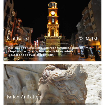
Saat Kulesi
700 METRE
Parion Saat Kulesi, inşa edilirken Ayvalık taşı kullanılmış
olup kulenin dört cephesinde de birer adet zamanı
gösteren saat yerleştirilmiştir.
Parion Antik Kent
90 KM