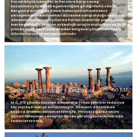
Parion Büyük İskender’in Perslere karşı savaşı
kazanmasıyla Hellen egemenliğine girdiği daha sonra
Bergama Krallığı ve Roma hakimiyeti altında kent
yerleşiminin önemli mimari düzenine sahip olduğu ve Bizans
döneminden sonraki yıllarda Parion önemli bir piskoposluk
merkezi olduğu yapılan arkeolojik araştırmalardan ve 2019
yılında antik kenti ziyaret eden belgesel yönetmeni Tekin
Gün notlarından anlaşılmaktadır.
Assos / Behramkale / Kestanbol
60 KM
M.Ö. 310 yılında kurulan Alexandra Troas şehrinin tedavi ve
kür merkezi olarak kullanılmıştır. Osmanlı döneminde
kaplıca önemini devam ettirmiştir. Rivayete göre Kanuni
Sultan Süleymen savaştan dönen yaralı gazilerini burada
tedavi ettirirmiş.