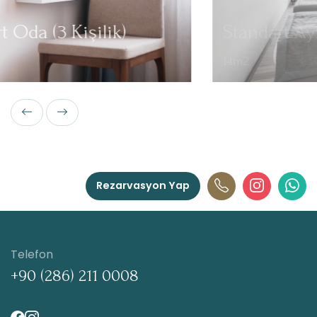
Standart Ayrı Yataklı Oda
14m2
Rezarvasyon Yap
Telefon
+90 (286) 211 0008