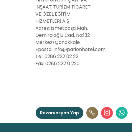
İNŞAAT TURİZM TİCARET
VE ÖZEL EĞİTİM
HİZMETLERİ A.Ş
Adres: İsmetpaşa Mah.
Demircioğlu Cad. No:132
Merkez/Çanakkale
Eposta: info@parionhotel.com
Tel: 0286 222 02 22
Fax: 0286 222 0 220
Rezarvasyon Yap