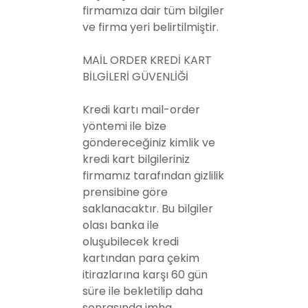
firmamıza dair tüm bilgiler
ve firma yeri belirtilmiştir.
MAİL ORDER KREDİ KART
BİLGİLERİ GÜVENLİĞİ
Kredi kartı mail-order
yöntemi ile bize
göndereceğiniz kimlik ve
kredi kart bilgileriniz
firmamız tarafından gizlilik
prensibine göre
saklanacaktır. Bu bilgiler
olası banka ile
oluşubilecek kredi
kartından para çekim
itirazlarına karşı 60 gün
süre ile bekletilip daha
sonrasında imha